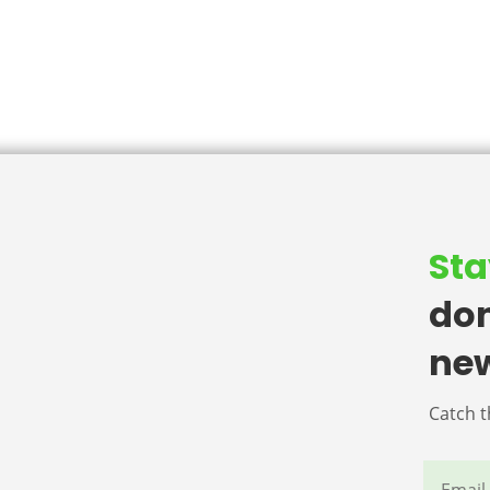
Sta
don
ne
Catch t