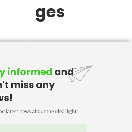
ges
y informed
and
't miss any
ws!
he latest news about the ideal light: