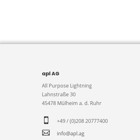
apl AG
All Purpose Lightning
Lahnstraße 30
45478 Mülheim a. d. Ruhr

+49 / (0)208 20777400

info@apl.ag