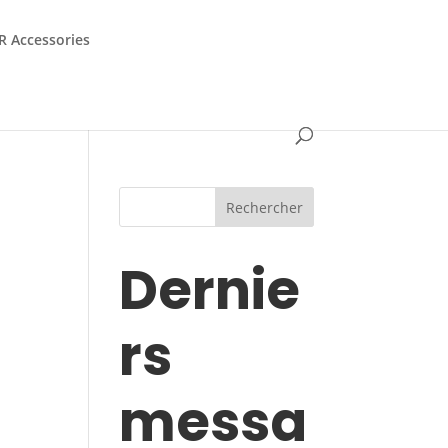
 Accessories
t
Rechercher
Dernie
rs
messa