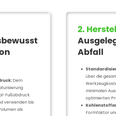
2. Herste
sbewusst
Ausgeleg
von
Abfall
Standardisier
über die gesam
druck:
Dem
Werkzeugkosten
aturisierung
minimalen Auss
ial-Fußabdruck
optimierten Pr
nd verwenden bis
Kohlenstoffa
Volumen als
Formfaktor u