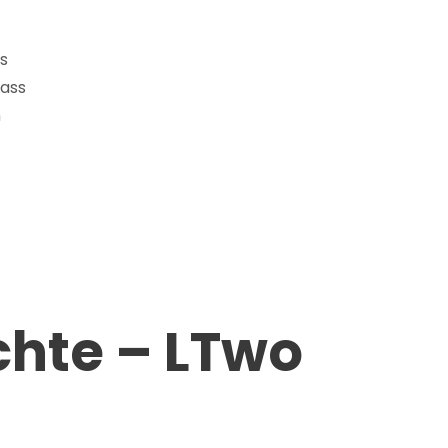
es
dass
n
chte – LTwo