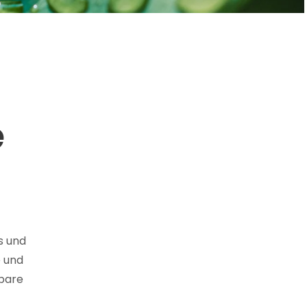
e
s und
e und
tbare