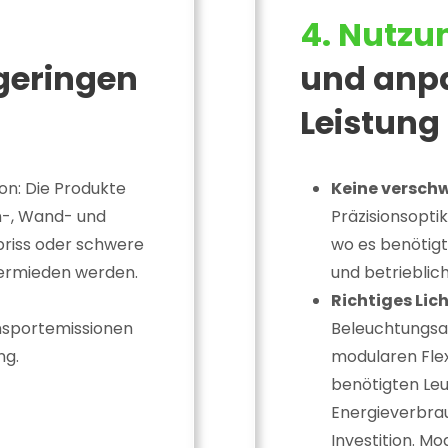
4. Nutzu
 geringen
und anp
Leistung
on: Die Produkte
Keine versch
n-, Wand- und
Präzisionsopti
riss oder schwere
wo es benötig
vermieden werden.
und betrieblic
Richtiges Lich
nsportemissionen
Beleuchtungsan
ng.
modularen Flexi
benötigten Leu
Energieverbrau
Investition. Mo