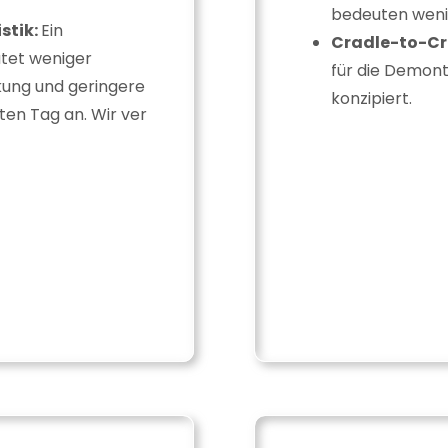
bedeuten weni
stik:
Ein
Cradle-to-Cr
tet weniger
für die Demon
kung und geringere
konzipiert.
en Tag an. Wir ver