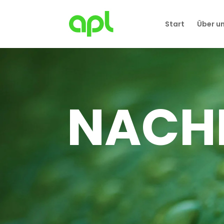
Start
Über u
NACHH