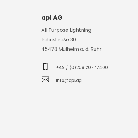
apl AG
All Purpose Lightning
Lahnstraße 30
45478 Mülheim a. d. Ruhr

+49 / (0)208 20777400

info@apl.ag