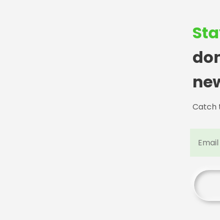
Sta
don
ne
Catch t