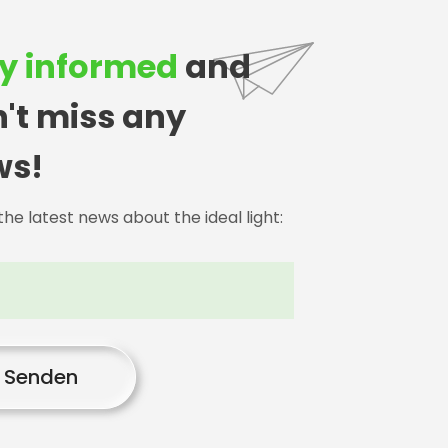
y informed
and
't miss any
ws!
he latest news about the ideal light:
Senden