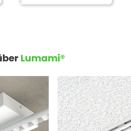
 über
Lumami®