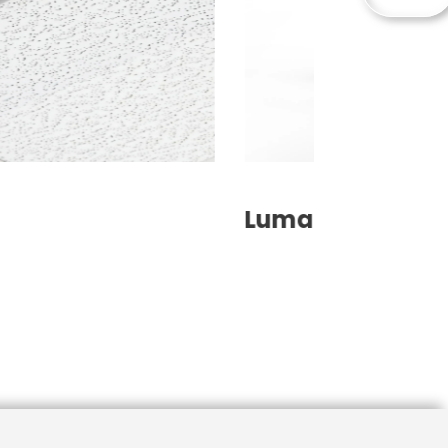
Lumami® DESK