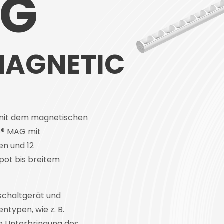
NG
MAGNETIC
 mit dem magnetischen
o® MAG mit
en und 12
pot bis breitem
rschaltgerät und
ntypen, wie z. B.
e Unterbringung des