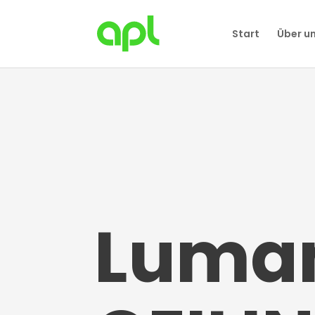
Start
Über u
Luma