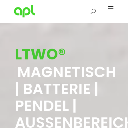
LTWO®
MAGNETISCH
| BATTERIE |
PENDEL |
AUSSENBEREIC