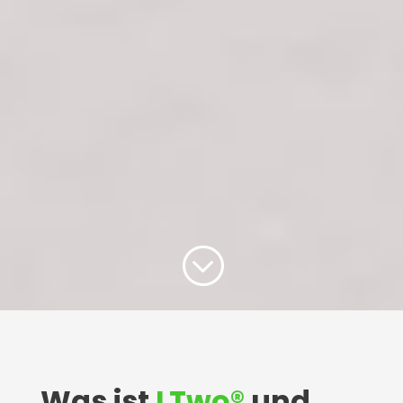
;
Was ist
LTwo®
und