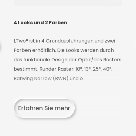
4 Looks und 2 Farben
LTwo® ist in 4 Grundausführungen und zwei
Z
Farben erhältlich. Die Looks werden durch
das funktionale Design der Optik/des Rasters
L
bestimmt. Runder Raster: 10°, 13°, 25°, 40°,
on
K
Batwing Narrow (BWN) und o
-
K
w
T
Erfahren Sie mehr
ef